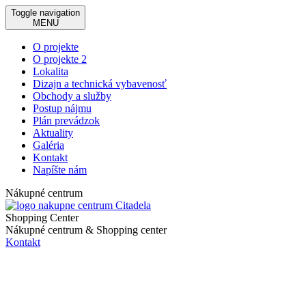
Toggle navigation
MENU
O projekte
O projekte 2
Lokalita
Dizajn a technická vybavenosť
Obchody a služby
Postup nájmu
Plán prevádzok
Aktuality
Galéria
Kontakt
Napíšte nám
Nákupné centrum
Shopping Center
Nákupné centrum & Shopping center
Kontakt